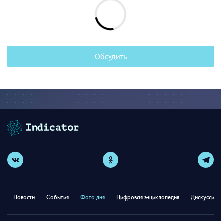
Обсудить
Новости
События
Фото дня
Цифровая энциклопедия
Дискуссион