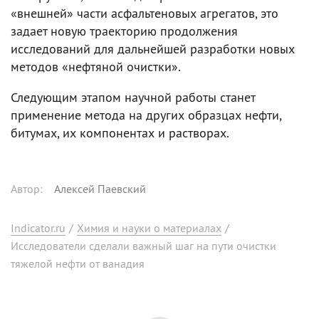
«внешней» части асфальтеновых агрегатов, это
задает новую траекторию продолжения
исследований для дальнейшей разработки новых
методов «нефтяной очистки».
Следующим этапом научной работы станет
применение метода на других образцах нефти,
битумах, их компонентах и растворах.
Автор
:
Алексей Паевский
Indicator.ru
/
Химия и науки о материалах
/
Исследователи сделали важный шаг на пути очистки
тяжелой нефти от ванадия