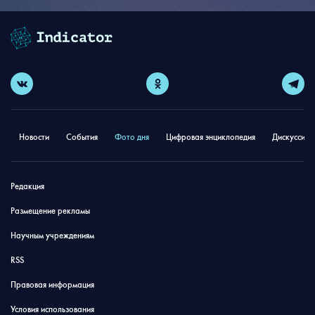
Новости
События
Фото дня
Цифровая энциклопедия
Дискуссион
Редакция
Размещение рекламы
Научным учреждениям
RSS
Правовая информация
Условия использования