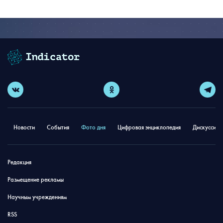
Новости
События
Фото дня
Цифровая энциклопедия
Дискуссион
Редакция
Размещение рекламы
Научным учреждениям
RSS