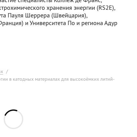
ктрохимического хранения энергии (RS2E),
ута Пауля Шеррера (Швейцария),
Франция) и Университета По и региона Адур
ах
/
гии в катодных материалах для высокоёмких литий-