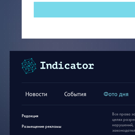
Новости
События
Фото дня
Все права з
Редакция
целях разре
нарушений, 
Размещение рекламы
законодател