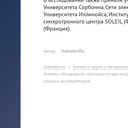
Университета Сорбонна, Сети эле
Университета Иллинойса, Инстит
синхротронного центра SOLEIL (
(Франция).
Автор
:
Indicator.Ru
Indicator.ru
/
Химия и науки о материал
Химики обнаружили причину потерь энер
ионных аккумуляторов