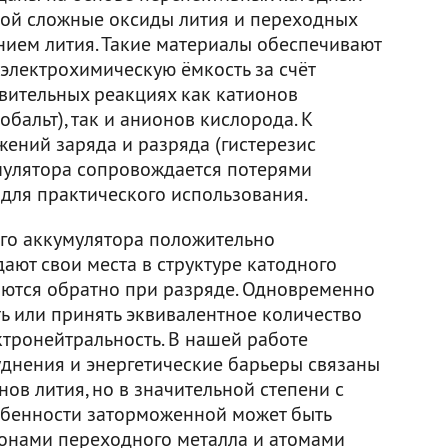
бой сложные оксиды лития и переходных
ием лития. Такие материалы обеспечивают
электрохимическую ёмкость за счёт
овительных реакциях как катионов
бальт), так и анионов кислорода. К
жений заряда и разряда (гистерезис
мулятора сопровождается потерями
е для практического использования.
го аккумулятора положительно
ают свои места в структуре катодного
аются обратно при разряде. Одновременно
ь или принять эквивалентное количество
ктронейтральность. В нашей работе
уднения и энергетические барьеры связаны
ов лития, но в значительной степени с
обенности заторможенной может быть
онами переходного металла и атомами