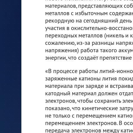
материалов, представляющих со
металлов с избыточным содержан
рекордную на сегодняшний день 
участия в окислительно-восстан
переходных металлов (никель и ко
сожалению, из-за разницы напря
напряжения) работа такого акку
энергии, что создаёт препятстви
«В процессе работы литий-ионно
заряженные катионы лития покид
материала при заряде и встраив
катодный материал должен отдат
электронов, чтобы сохранить эле
показано, что кинетические затр
не только с перемещением катион
перемещением электронов. В ос
передача электронов между кати