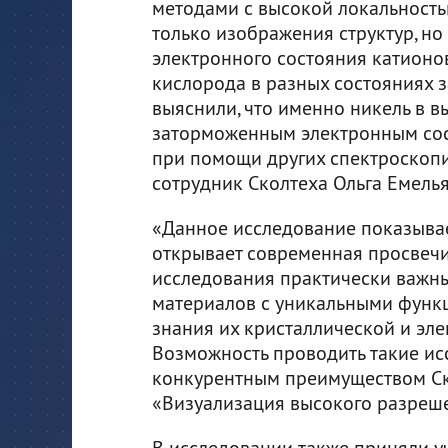
методами с высокой локальность
только изображения структур, но
электронного состояния катионов
кислорода в разных состояниях 
выяснили, что именно никель в в
заторможенным электронным сос
при помощи других спектроскопи
сотрудник Сколтеха Ольга Емель
«Данное исследование показывае
открывает современная просвеч
исследования практически важны
материалов с уникальными функ
знания их кристаллической и эле
Возможность проводить такие ис
конкурентным преимуществом Ско
«Визуализация высокого разреш
В исследовании также приняли у