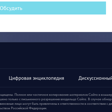
Обсудить
Цифровая энциклопедия
Дискуссионный
ащищены. Полное или частичное копирование материалов Сайта в комме
шено только с письменного разрешения владельца Сайта. В случае обна
виновные лица могут быть привлечены к ответственности в соответствии с 
ьством Российской Федерации.