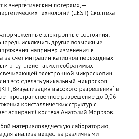
т к энергетическим потерям», —
ергетических технологий (CEST) Сколтеха
е заторможенные электронные состояния,
очередь исключить другие возможные
апряжения, например изменения в
да за счёт миграции катионов переходных
али отсутствие таких необратимых
освечивающей электронной микроскопии
лил это сделать уникальный микроскоп
 ЦКП „Визуализация высокого разрешения“ в
вает пространственное разрешение до 0,06
ражения кристаллических структур с
ет аспирант Сколтеха Анатолий Морозов.
обой материаловедческую лабораторию,
а для анализа вещества различными