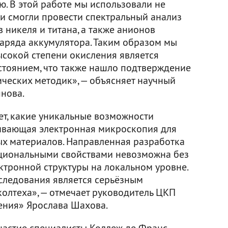
ю. В этой работе мы использовали не
 и смогли провести спектральный анализ
 никеля и титана, а также анионов
заряда аккумулятора. Таким образом мы
ысокой степени окисления является
тоянием, что также нашло подтверждение
ческих методик», — объясняет научный
янова.
т, какие уникальные возможности
ивающая электронная микроскопия для
х материалов. Направленная разработка
циональными свойствами невозможна без
ктронной структуры на локальном уровне.
следования является серьёзным
лтеха», — отмечает руководитель ЦКП
ения» Ярослава Шахова.
частие специалисты Коллеж де Франс,