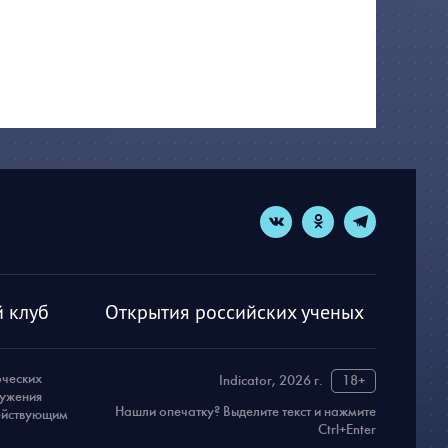
 клуб
Открытия российских ученых
рческих
Indicator, 2026 г.
18+
ружения
Нашли опечатку? Выделите текст и нажмите
действующим
Ctrl+Enter