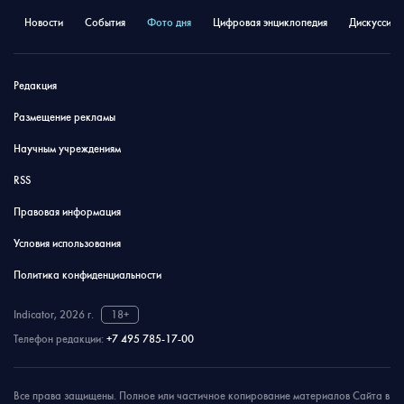
Новости
События
Фото дня
Цифровая энциклопедия
Дискуссион
Редакция
Размещение рекламы
Научным учреждениям
RSS
Правовая информация
Условия использования
Политика конфиденциальности
Indicator, 2026 г.
18+
Телефон редакции:
+7 495 785-17-00
Все права защищены. Полное или частичное копирование материалов Сайта в