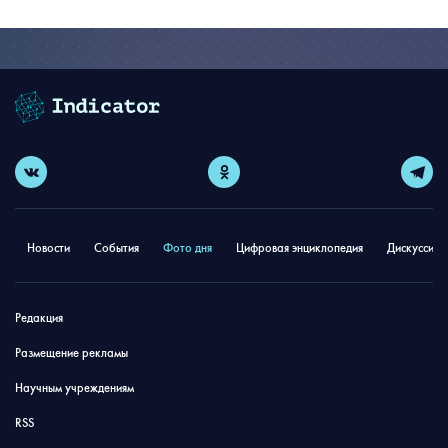
Новости
События
Фото дня
Цифровая энциклопедия
Дискуссион
Редакция
Размещение рекламы
Научным учреждениям
RSS