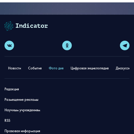
Новости
События
Фото дня
Цифровая энциклопедия
Дискуссион
Редакция
Размещение рекламы
Научным учреждениям
RSS
Правовая информация