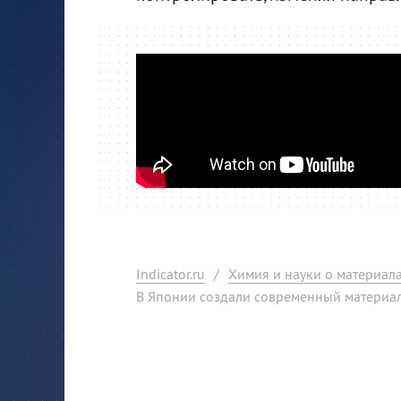
Indicator.ru
/
Химия и науки о материал
В Японии создали современный материал