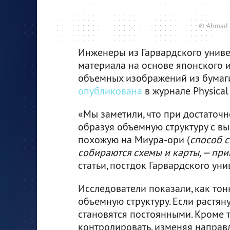
© Ahmad R
Инженеры из Гарвардского униве
материала на основе японского и
объемных изображений из бумаги
опубликована
в журнале Physical 
«Мы заметили, что при достаточ
образуя объемную структуру с вы
похожую на Миура-ори (
способ с
собираются схемы и карты, — прим
статьи, постдок Гарвардского ун
Исследователи показали, как тон
объемную структуру. Если растян
становятся постоянными. Кроме т
контролировать, изменяя направ