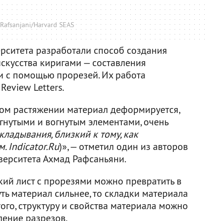
afsanjani/Harvard SEAS
рситета разработали способ создания
скусства киригами — составления
 с помощью прорезей. Их работа
Review Letters.
ном растяжении материал деформируется,
гнутыми и вогнутым элементами, очень
кладывания, близкий к тому, как
. Indicator.Ru
)», — отметил один из авторов
иверситета Ахмад Рафсаньяни.
кий лист с прорезями можно превратить в
уть материал сильнее, то складки материала
ого, структуру и свойства материала можно
ление разрезов.