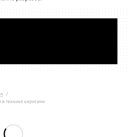
ах
/
 в технике киригами