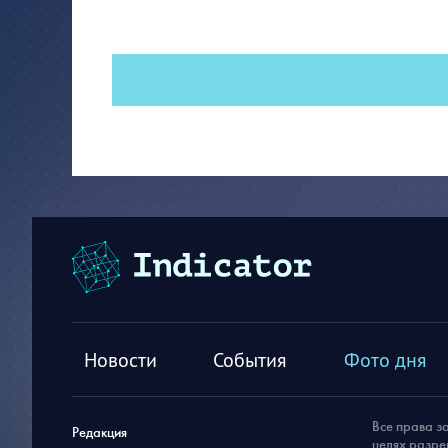
Новости
События
Фото дня
Все права з
Редакция
целях разре