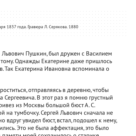
я 1837 года. Гравюра Л. Серякова. 1880
ей Львович Пушкин, был дружен с Василием
 тому. Однажды Екатерине даже пришлось
ев. Так Екатерина Ивановна вспоминала о
роститься, отправляясь в деревню, чтобы
а Сергеевича. В этот раз я помню грустный
привез из Москвы большой бюст А. С.
ой на тумбочку. Сергей Львович сначала не
о вдруг увидел бюст, встал, подошел к нему,
ились. Это не была аффектация, это было
 в памяти моей сохранилось о старике