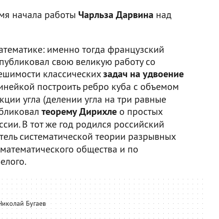
емя начала работы
Чарльза Дарвина
над
математике: именно тогда французский
публиковал свою великую работу со
решимости классических
задач на удвоение
инейкой построить ребро куба с объемом
кции угла (делении угла на три равные
публиковал
теорему Дирихле
о простых
сии. В тот же год родился российский
атель систематической теории разрывных
 математического общества и по
елого.
Николай Бугаев