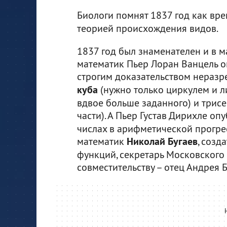
Биологи помнят 1837 год как вр
теорией происхождения видов.
1837 год был знаменателен и в 
математик Пьер Лоран Ванцель о
строгим доказательством нераз
куба
(нужно только циркулем и л
вдвое больше заданного) и трисе
части). А Пьер Густав Дирихле о
числах в арифметической прогрес
математик
Николай Бугаев
, созд
функций, секретарь Московского
совместительству – отец Андрея Б