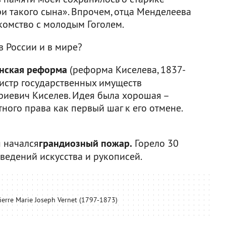
ри такого сына». Впрочем, отца Менделеева
омство с молодым Гоголем.
в России и в мире?
янская реформа
(реформа Киселева, 1837-
истр государственных имуществ
иевич Киселев. Идея была хорошая –
ого права как первый шаг к его отмене.
я начался
грандиозный пожар.
Горело 30
ведений искусства и рукописей.
erre Marie Joseph Vernet (1797-1873)