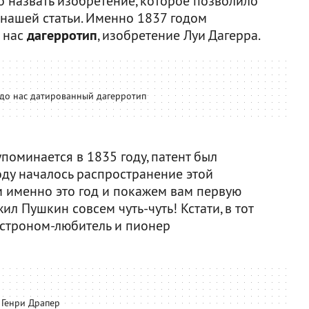
 назвать изобретение, которое позволило
 нашей статьи. Именно 1837 годом
 нас
дагерротип
, изобретение Луи Дагерра.
до нас датированный дагерротип
поминается в 1835 году, патент был
году началось распространение этой
м именно это год и покажем вам первую
л Пушкин совсем чуть-чуть! Кстати, в тот
 астроном-любитель и пионер
Генри Драпер