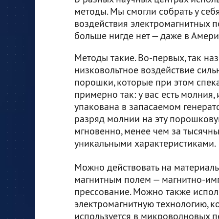
методы. Мы смогли собрать у се
воздействия электромагнитных п
больше нигде нет — даже в Америк
Методы такие. Во-первых, так н
низковольтное воздействие силь
порошки, которые при этом спек
примерно так: у вас есть молния, 
упакована в запасаемом генерато
разряд молнии на эту порошковую
мгновенно, менее чем за тысячн
уникальными характеристиками.
Можно действовать на материал
магнитным полем — магнитно-им
прессование. Можно также испол
электромагнитную технологию, к
используется в микроволновых печ