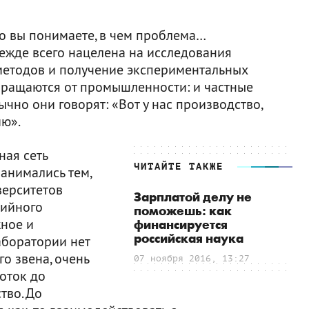
, но вы понимаете, в чем проблема…
ежде всего нацелена на исследования
етодов и получение экспериментальных
обращаются от промышленности: и частные
ычно они говорят: «Вот у нас производство,
ию».
ная сеть
ЧИТАЙТЕ ТАКЖЕ
занимались тем,
верситетов
Зарплатой делу не
рийного
поможешь: как
жное и
финансируется
российская наука
аборатории нет
о звена, очень
07 ноября 2016, 13:27
оток до
тво. До