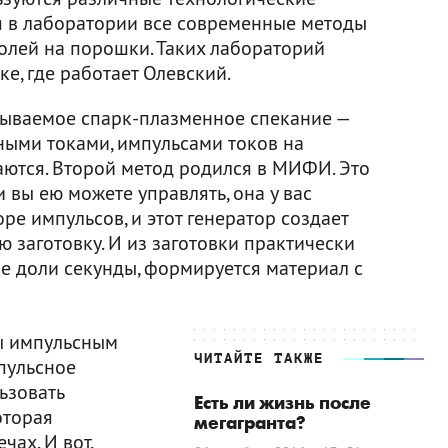
бя в лаборатории все современные методы
олей на порошки. Таких лабораторий
е, где работает Олевский.
азываемое спарк-плазменное спекание —
ными токами, импульсами токов на
аются. Второй метод родился в МИФИ. Это
и вы ею можете управлять, она у вас
ре импульсов, и этот генератор создает
 заготовку. И из заготовки практически
ые доли секунды, формируется материал с
ы импульсным
ЧИТАЙТЕ ТАКЖЕ
пульсное
ьзовать
Есть ли жизнь после
оторая
мегагранта?
ах. И вот,