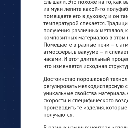
слышали. Это похоже на то, как в
из муки лепите какой-то полуфаб
помещаете его в духовку, и он та
температурой спекается. Традиц
получения различных металлов, 
композитных материалов в этом и
Помещаете в разные печи — с ат
атмосферы, в вакууме — и спекает
часами. И этот длительный процес
что изменяется исходная структу
Достоинство порошковой технолог
регулировать мелкодисперсную ст
уникальные свойства материала. 
скорости и специфического возд
производить те изделия, которы
получаются.
В разных научных центрах испол