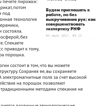
ы печете пирожки:
рикат, потом
Будем приглашать к
м под
работе, но без
ионная технология
выкручивания рук: как
совершенствовать
керамики,
экспертизу РНФ
 состояла.
мосферой, без
03 июля 2017, 09:15
е. Спекаете
с приводит к тому,
ра порошка.
ии состоит в том, что вы можете
руктуру. Сохраняя ее, вы сохраняете
А электромагнитные поля за счет высокой
ействия на порошок позволяют
е традиционными методами спекания не
ьзуются различные технологические