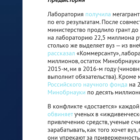
Лаборатория
получила
мегагрант
по его результатам. После совме
министерство продлило грант до 2
на лабораторию 22,5 миллиона ру
столько же выделяет вуз — из вн
рассказал
«Коммерсанту», лабора
миллионов, остаток Минобрнауки 
2015-м, ни в 2016-м году (чинов
выполнит обязательства). Кроме
Российского научного фонда
на 2
Минобрнауки
по десять миллионо
В конфликте «достается» каждой 
обвиняет
ученых в «иждивенческ
привлечению средств, ученые счи
зарабатывать, как того хочет вуз
они упрекают за приверженност