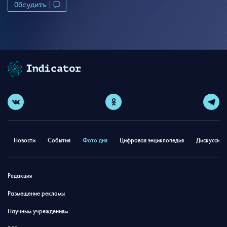
Обсудить
Новости
События
Фото дня
Цифровая энциклопедия
Дискуссион
Редакция
Размещение рекламы
Научным учреждениям