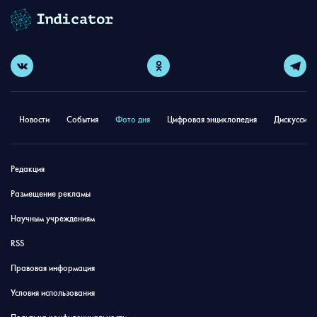
Новости
События
Фото дня
Цифровая энциклопедия
Дискуссион
Редакция
Размещение рекламы
Научным учреждениям
RSS
Правовая информация
Условия использования