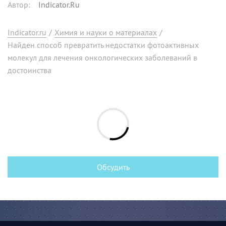
Автор
:
Indicator.Ru
Indicator.ru
/
Химия и науки о материалах
/
Найден способ превратить недостатки фотоактивных
молекул для лечения онкологических заболеваний в
достоинства
Обсудить