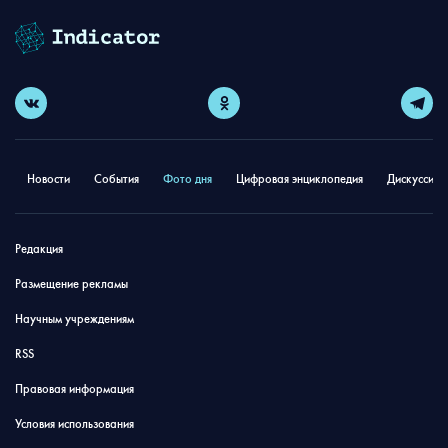
Новости
События
Фото дня
Цифровая энциклопедия
Дискуссион
Редакция
Размещение рекламы
Научным учреждениям
RSS
Правовая информация
Условия использования