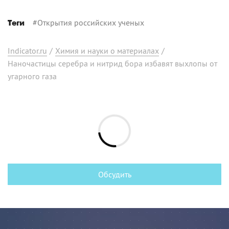
#
Открытия российских ученых
Теги
Indicator.ru
/
Химия и науки о материалах
/
Наночастицы серебра и нитрид бора избавят выхлопы от
угарного газа
Обсудить