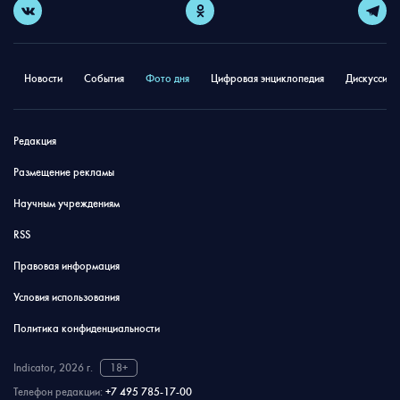
Новости
События
Фото дня
Цифровая энциклопедия
Дискуссион
Редакция
Размещение рекламы
Научным учреждениям
RSS
Правовая информация
Условия использования
Политика конфиденциальности
Indicator, 2026 г.
18+
Телефон редакции:
+7 495 785-17-00