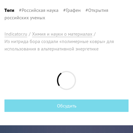
#
Российская наука
#
Графен
#
Открытия
Теги
российских ученых
Indicator.ru
/
Химия и науки о материалах
/
Из нитрида бора создали «полимерные ковры» для
использования в альтернативной энергетике
Обсудить