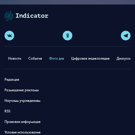
Новости
События
Фото дня
Цифровая энциклопедия
Дискуссион
Редакция
Размещение рекламы
Научным учреждениям
RSS
Правовая информация
Условия использования