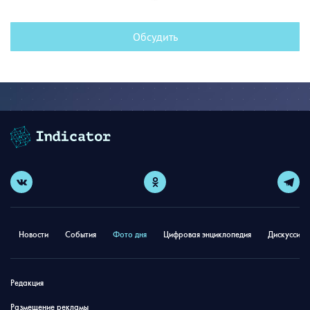
Обсудить
Новости
События
Фото дня
Цифровая энциклопедия
Дискуссион
Редакция
Размещение рекламы