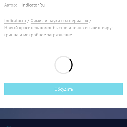
Автор
:
Indicator.Ru
Indicator.ru
/
Химия и науки о материалах
/
Новый краситель помог быстро и точно выявить вирус
гриппа и микробное загрязнение
Обсудить