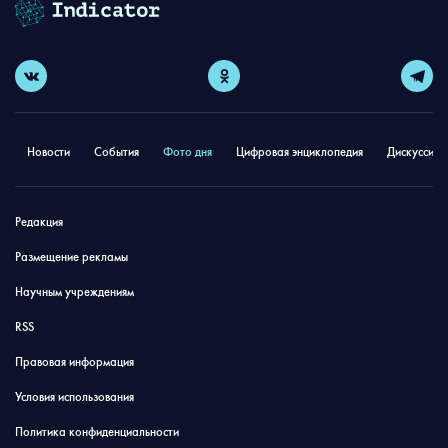
Новости
События
Фото дня
Цифровая энциклопедия
Дискуссион
Редакция
Размещение рекламы
Научным учреждениям
RSS
Правовая информация
Условия использования
Политика конфиденциальности