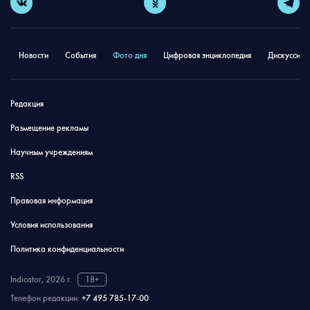
Новости
События
Фото дня
Цифровая энциклопедия
Дискуссион
Редакция
Размещение рекламы
Научным учреждениям
RSS
Правовая информация
Условия использования
Политика конфиденциальности
Indicator, 2026 г.
18+
Телефон редакции:
+7 495 785-17-00