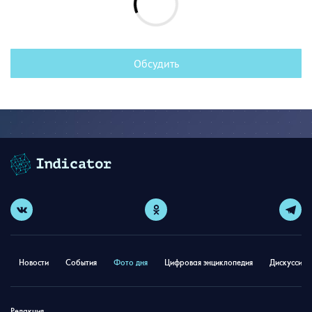
Обсудить
Новости
События
Фото дня
Цифровая энциклопедия
Дискуссион
Редакция