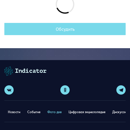
Обсудить
Новости
События
Фото дня
Цифровая энциклопедия
Дискуссион