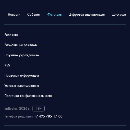
Новости
События
Фото дня
Цифровая энциклопедия
Дискуссион
Редакция
Размещение рекламы
Научным учреждениям
RSS
Правовая информация
Условия использования
Политика конфиденциальности
Indicator, 2026 г.
18+
Телефон редакции:
+7 495 785-17-00