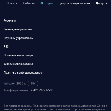
Новости
События
Фото дня
Цифровая энциклопедия
Дискуссион
Редакция
Размещение рекламы
Научным учреждениям
RSS
Правовая информация
Условия использования
Политика конфиденциальности
Indicator, 2026 г.
18+
Телефон редакции:
+7 495 785-17-00
Все права защищены. Полное или частичное копирование материалов Сайта в
коммерческих целях разрешено только с письменного разрешения владельца