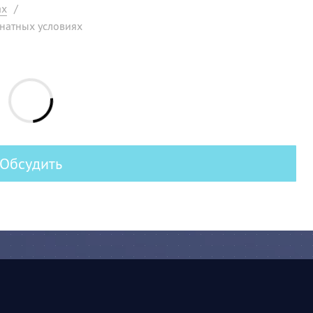
ах
/
натных условиях
Обсудить