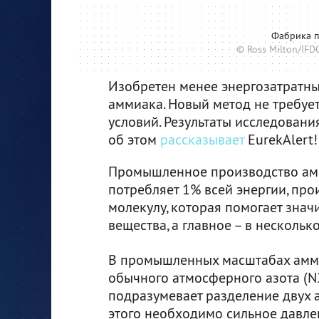
Фабрика п
© Ross Milton/IFDC
Изобретен менее энергозатратн
аммиака. Новый метод не требует
условий. Результаты исследовани
об этом
рассказывает
EurekAlert!
Промышленное производство амм
потребляет 1% всей энергии, пр
молекулу, которая помогает знач
вещества, а главное – в нескольк
В промышленных масштабах амм
обычного атмосферного азота (N2
подразумевает разделение двух а
этого необходимо сильное давле