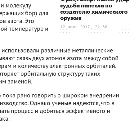
ли молекулу
судьба нанесла по
создателю химического
держащих бор) для
оружия
в азота. Это
ой температуре и
12 июля 2017, 22:30
 использовали различные металлические
ывают связь двух атомов азота между собой
ерам и количеству электронных орбиталей.
торяет орбитальную структуру таких
 им заменой.
о пока рано говорить о широком внедрении
зводство. Однако ученые надеются, что в
ать процесс и добиться эффективного и
ака.