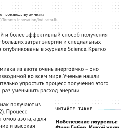
о производству аммиака
/Toronto Innovation/Indicator.Ru
ый и более эффективный способ получения
 больших затрат энергии и специальных
я опубликованы в журнале Science. Кратко
иака из азота очень энергоёмко – оно
оизводимой во всем мире. Ученые нашли
ительно упростить процесс получения этого
о раз уменьшить расход энергии.
иак получают из
ЧИТАЙТЕ ТАКЖЕ
). Процесс
томов азота, а для
Нобелевские лауреаты:
ние и высокая
Фриц Габер. Какой удар