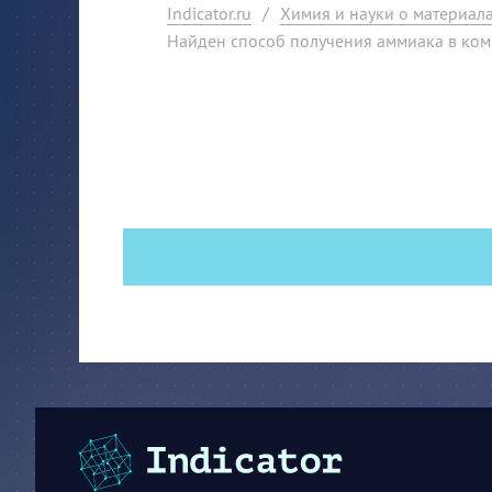
Indicator.ru
/
Химия и науки о материал
Найден способ получения аммиака в ком