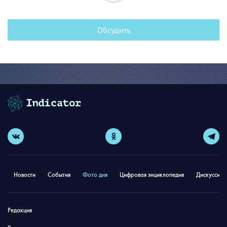
Обсудить
Новости
События
Фото дня
Цифровая энциклопедия
Дискуссион
Редакция