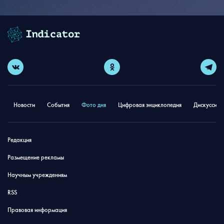
Новости
События
Фото дня
Цифровая энциклопедия
Дискуссион
Редакция
Размещение рекламы
Научным учреждениям
RSS
Правовая информация