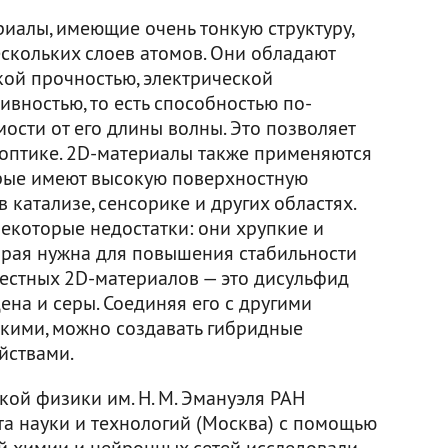
иалы, имеющие очень тонкую структуру,
ескольких слоев атомов. Они обладают
ой прочностью, электрической
вностью, то есть способностью по-
мости от его длины волны. Это позволяет
 оптике. 2D-материалы также применяются
орые имеют высокую поверхностную
в катализе, сенсорике и других областях.
екоторые недостатки: они хрупкие и
орая нужна для повышения стабильности
вестных 2D-материалов — это дисульфид
на и серы. Соединяя его с другими
кими, можно создавать гибридные
йствами.
ой физики им. Н. М. Эмануэля РАН
та науки и технологий (Москва) с помощью
й химии и нейронных сетей исследовали