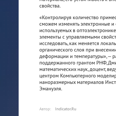
свойства.
«Контролируя количество примес
сможем изменять электронные и 
используемых в оптоэлектронике
элементы с управляемыми свойс
исследовать, как меняется лока
органического слоя при внесении
деформации и температуры», — р
поддержанного грантом РНФ, Дм
математических наук, доцент, в
центром Компьютерного моделир
наноразмерных материалов Инсти
Эмануэля.
Автор
:
Indicator.Ru