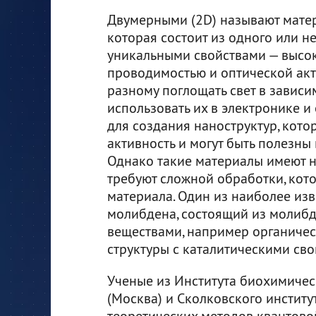
Двумерными (2D) называют матер
которая состоит из одного или н
уникальными свойствами — высок
проводимостью и оптической акти
разному поглощать свет в зависи
использовать их в электронике и
для создания наноструктур, кот
активность и могут быть полезны 
Однако такие материалы имеют н
требуют сложной обработки, кот
материала. Один из наиболее из
молибдена, состоящий из молибде
веществами, например органичес
структуры с каталитическими сво
Ученые из Института биохимическ
(Москва) и Сколковского институ
теоретических методов квантово