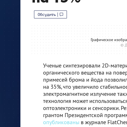
Обсудить
Графическое изобр
© Д
Ученые синтезировали 2D-матери
органического вещества на пове
примесей брома и йода позволил
на 35%, что увеличило стабильнос
электромагнитное излучение так
технология может использоватьс
оптоэлектроники и сенсорики. Ре
грантом Президентской программ
опубликованы
в журнале FlatChe