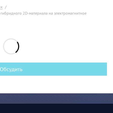
ах
/
 гибридного 2D-материала на электромагнитное
Обсудить