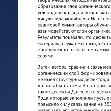
образование слоя органического
углеродное кольцо и несколько а
дисульфида молибдена. На основ
квантовой химии, авторы обучили
взаимодействуют слои органичес
Результаты показали, что дефект
материала служат местами, в кот
органического слоя и тем самым
слоями.
Затем авторы сравнили связь меж
органический слой формировали 
не имел структурных дефектов, а 
должны быть атомы. Во втором с
такие дефекты. Далее исследова
йода, которые заполнили пустые 
повысило силу связывания на 35%
материала, его устойчивость к в