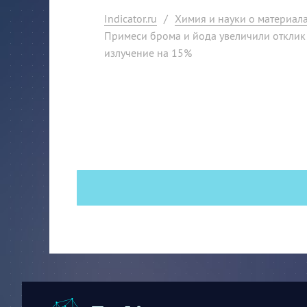
Indicator.ru
/
Химия и науки о материал
Примеси брома и йода увеличили отклик
излучение на 15%