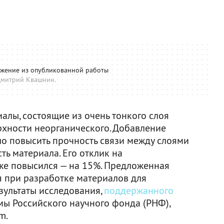
ажение из опубликованной работы
митрий Квашнин.
алы, состоящие из очень тонкого слоя
рхности неорганического. Добавление
о повысить прочность связи между слоями
ть материала. Его отклик на
же повысился — на 15%. Предложенная
я при разработке материалов для
зультаты исследования,
поддержанного
ы Российского научного фонда (РНФ),
m.