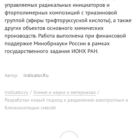
управляемых радикальных инициаторов и
фторполимерных композиций с триазиновой
группой (эфиры трифторуксусной кислоты), а также
других объектов основного химических
производств. Работа выполнена при финансовой
поддержке Минобрнауки России в рамках
государственного задания ИОНХ РАН.
Автор
:
Indicator.Ru
Indicator.ru
/
Химия и науки о материалах
/
Разработан новый подход к разделению азеотропных и
близкокипящих смесей