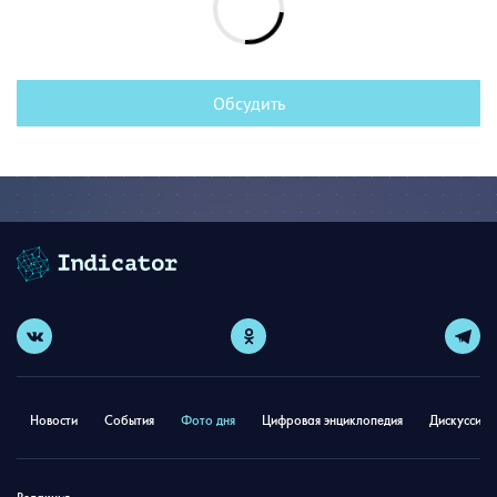
Обсудить
Новости
События
Фото дня
Цифровая энциклопедия
Дискуссион