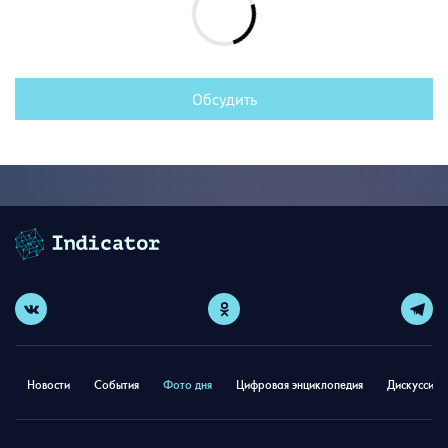
Обсудить
Новости
События
Фото дня
Цифровая энциклопедия
Дискуссион