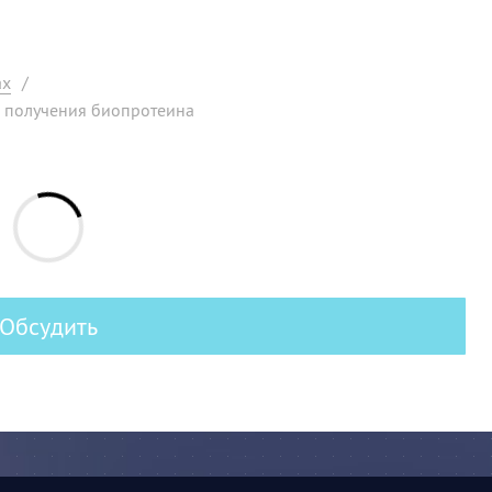
ах
/
ю получения биопротеина
Обсудить