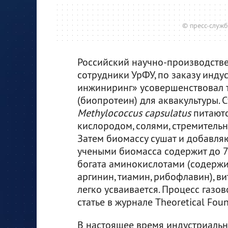
© пресс-служ
Российский научно-производстве
сотрудники УрФУ, по заказу инд
инжиниринг» усовершенствовал 
(биопротеин) для аквакультуры. С
Methylococcus capsulatus
питаютс
кислородом, солями, стремитель
Затем биомассу сушат и добавляю
учеными биомасса содержит до 7
богата аминокислотами (содержит
аргинин, тиамин, рибофлавин), 
легко усваивается. Процесс газ
статье в журнале Theoretical Foun
В настоящее время индустриальн