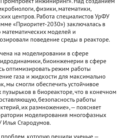
«Промпроект инжиниринг». Над созданием
икробиологи, физики, математики,
ских центров. Работа специалистов УрФУ
амме «Приоритет-2030») заключалась в
 математических моделей и
озировали поведение среды в реакторе.
очена на моделировании в сфере
гидродинамики, биоинженерии в сфере
сь оптимизировать режим работы
ение газа и жидкости для максимально
к, мы смогли обеспечить устойчивое
 пузырьков в биореакторе, что в конечном
составляющую, безопасность работы
ктерий, их размножение», — поясняет
оратории моделирования многофазных
 Илья Стародумов.
 проблем, которую решили ученые —