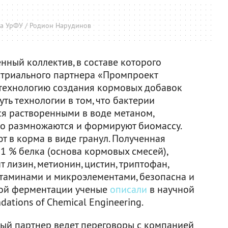
ба УрФУ / Родион Нарудинов
нный коллектив, в составе которого
устриального партнера «Промпроект
технологию создания кормовых добавок
уть технологии в том, что бактерии
я растворенными в воде метаном,
но размножаются и формируют биомассу.
т в корма в виде гранул. Полученная
1 % белка (основа кормовых смесей),
 лизин, метионин, цистин, триптофан,
витаминами и микроэлементами, безопасна и
овой ферментации ученые
описали
в научной
dations of Chemical Engineering.
ый партнер ведет переговоры с компанией