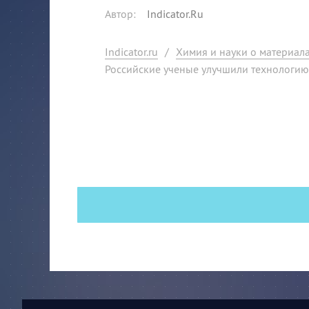
Автор
:
Indicator.Ru
Indicator.ru
/
Химия и науки о материал
Российские ученые улучшили технологи