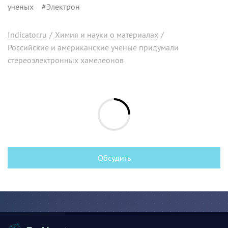
ученых
#
Электрон
Indicator.ru
/
Химия и науки о материалах
/
Российские и американские ученые придумали
стереоэлектронных хамелеонов
Обсудить