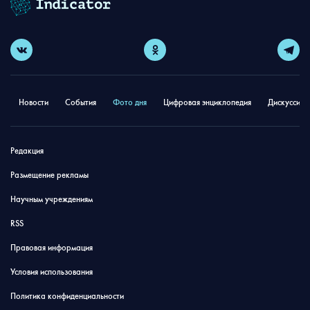
Новости
События
Фото дня
Цифровая энциклопедия
Дискуссион
Редакция
Размещение рекламы
Научным учреждениям
RSS
Правовая информация
Условия использования
Политика конфиденциальности