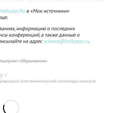
ndicator.Ru
в «Мои источники»
аще.
ваниях, информацию о последних
нсы конференций, а также данные о
рисылайте на адрес
science@indicator.ru
.
Нацпроект «Образование»
ах
/
дународной естественнонаучной олимпиады юниоров