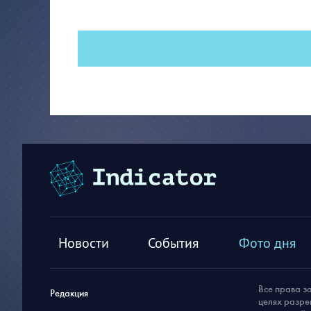
Новости
События
Фото дня
Все права з
Редакция
целях разре