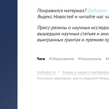
Понравился материал?
Добавьте I
Яндекс.Новостей и читайте нас ч
Пресс-релизы о научных исследо
вышедших научных статьях и ано
выигранных грантах и премиях п
#
Образование
#
Нацпроекты
#
Теги
Indicator.ru
/
Химия и науки о материал
Россияне завоевали шесть медалей Меж