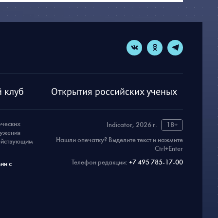
 клуб
Открытия российских ученых
рческих
Indicator, 2026 г.
18+
ружения
Нашли опечатку? Выделите текст и нажмите
действующим
Ctrl+Enter
Телефон редакции:
+7 495 785-17-00
ии с