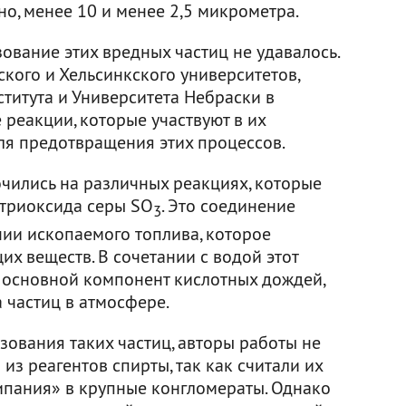
но, менее 10 и менее 2,5 микрометра.
ование этих вредных частиц не удавалось.
кого и Хельсинкского университетов,
титута и Университета Небраски в
реакции, которые участвуют в их
ля предотвращения этих процессов.
очились на различных реакциях, которые
 триоксида серы SO
. Это соединение
3
нии ископаемого топлива, которое
х веществ. В сочетании с водой этот
— основной компонент кислотных дождей,
а частиц в атмосфере.
зования таких частиц, авторы работы не
из реагентов спирты, так как считали их
пания» в крупные конгломераты. Однако