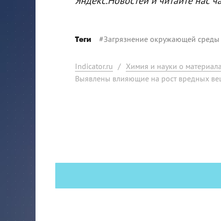
Яндекс.Новостей и читайте нас ч
#
Загрязнение окружающей среды
Теги
Indicator.ru
/
Химия и науки о материал
Выявлены влияющие на рост вредных ве