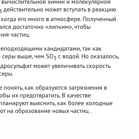
и вычислительной химии и молекулярной
действительно может вступать в реакцию
3
, когда его много в атмосфере. Полученный
зался достаточно «липким», чтобы
ния частиц.
неподходящими кандидатами, так как
м серы выше, чем SO
с водой. Но оказалось,
3
идросульфат может увеличивать скорость
серы.
 понять, как образуются загрязнения в
обы их предотвратить. В качестве
планируют выяснить, как более холодные
яют на образование новых частиц .