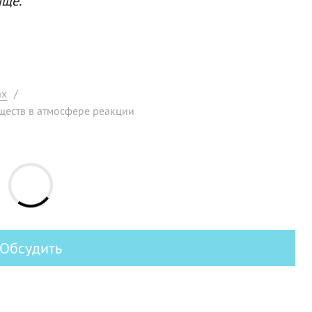
аще.
ах
/
ществ в атмосфере реакции
Обсудить