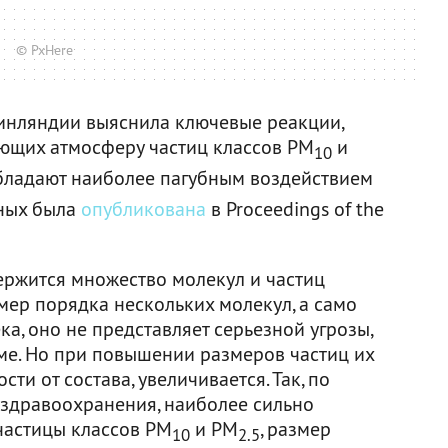
© PxHere
Финляндии выяснила ключевые реакции,
яющих атмосферу частиц классов PM
и
10
обладают наиболее пагубным воздействием
еных была
опубликована
в Proceedings of the
ржится множество молекул и частиц
мер порядка нескольких молекул, а само
ка, оно не представляет серьезной угрозы,
зме. Но при повышении размеров частиц их
ти от состава, увеличивается. Так, по
здравоохранения, наиболее сильно
частицы классов PM
и PM
, размер
10
2.5