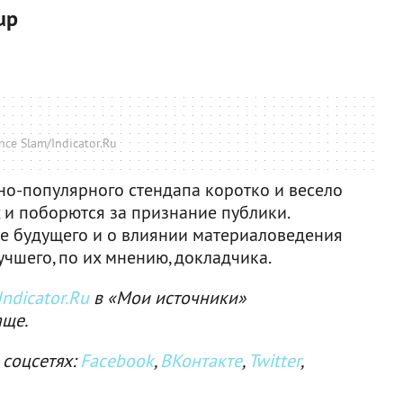
up
nce Slam/Indicator.Ru
о-популярного стендапа коротко и весело
 и поборются за признание публики.
це будущего и о влиянии материаловедения
учшего, по их мнению, докладчика.
ndicator.Ru
в «Мои источники»
аще.
 соцсетях:
Facebook
,
ВКонтакте
,
Twitter
,