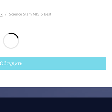
ах
/
Science Slam MISIS Best
Обсудить