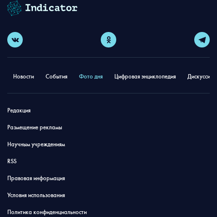
Новости
События
Фото дня
Цифровая энциклопедия
Дискуссион
Редакция
Размещение рекламы
Научным учреждениям
RSS
Правовая информация
Условия использования
Политика конфиденциальности