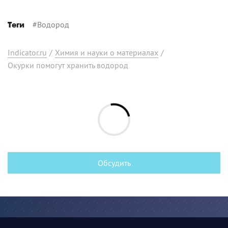
#
Водород
Теги
Indicator.ru
/
Химия и науки о материалах
/
Окурки помогут хранить водород
Обсудить