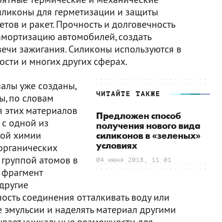
иликоны для герметизации и защиты
етов и ракет. Прочность и долговечность
амортизацию автомобилей, создать
вечи зажигания. Силиконы используются в
сти и многих других сферах.
алы уже созданы,
ЧИТАЙТЕ ТАКЖЕ
ы, по словам
я этих материалов
Предложен способ
 с одной из
получения нового вида
ной химии
силиконов в «зеленых»
условиях
органических
 группой атомов в
04 июня 2018, 11:01
й фрагмент
другие
ность соединения отталкивать воду или
 эмульсии и наделять материал другими
ывает уникальные возможности для