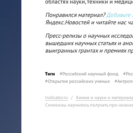
областях науки, техники и медици
Понравился материал?
Добавьте I
Яндекс.Новостей и читайте нас ч
Пресс-релизы о научных исследо
вышедших научных статьях и ано
выигранных грантах и премиях п
#
Российский научный фонд
#
Рос
Теги
#
Открытия российских ученых
#
Антроп
Indicator.ru
/
Химия и науки о материал
Силиконы научились получать при низки