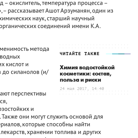
 – окислитель, температура процесса –
 – рассказывает Ашот Арзуманян, один из
 химических наук, старший научный
рганических соединений имени К.А.
именимость метода
ЧИТАЙТЕ ТАКЖЕ
зводных
х кислот и
Химия водостойкой
 до силанолов (и/
косметики: состав,
польза и риски
24 мая 2017, 14:40
ают перспективы
ся,
рзостойких и
 Также они могут служить основой для
риалов, которые способны найти
 лекарств, хранении топлива и других