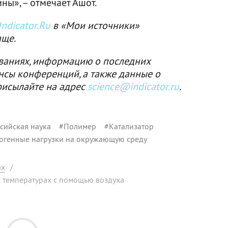
ны», – отмечает Ашот.
ndicator.Ru
в «Мои источники»
аще.
ваниях, информацию о последних
нсы конференций, а также данные о
рисылайте на адрес
science@indicator.ru
.
сийская наука
#
Полимер
#
Катализатор
огенные нагрузки на окружающую среду
ах
/
х температурах с помощью воздуха