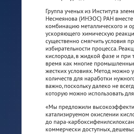
Группа ученых из Института элем
Несмеянова (ИНЭОС) РАН вместе 
комбинацию металлического и ор
ускоряющего химическую реакцию
существенно смягчить условия п
избирательности процесса. Реак
кислорода, в жидкой фазе и при 
время как многие промышленные 
жестких условиях. Метод можно 
количеств для наработки нужного
важно, поскольку далеко не всег
которую можно использовать для
«Мы предложили высокоэффекти
катализируемом окислении кисл
до пара-карбоксифенилсилоксано
коммерчески доступных, дешевых