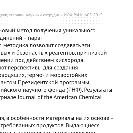
ордеев, старший научный сотрудник ИОХ РАН/ JACS, 2019
новый метод получения уникального
динений – пара-
 методика позволит создавать эти
вых и безопасных реагентов, при низкой
ении под действием кислорода.
ют перспективы для создания
водящих, термо- и морзостойких
антом Президентской программы
ийского научного фонда (РНФ). Результаты
рнале Journal of the American Chemical
, в особенности материалы на их основе –
остребованных продуктов. Выдающиеся
оятные термические и механические