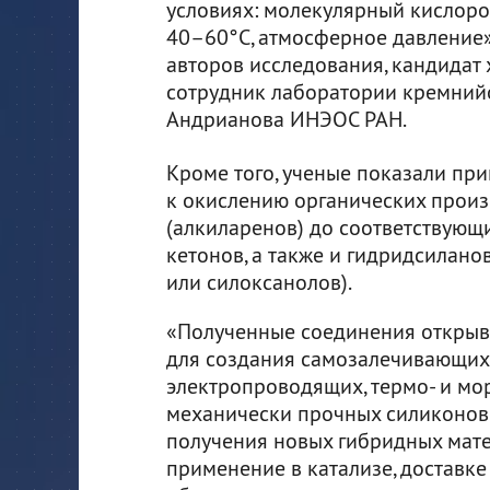
условиях: молекулярный кислород
40–60°С, атмосферное давление»,
авторов исследования, кандидат
сотрудник лаборатории кремнийо
Андрианова ИНЭОС РАН.
Кроме того, ученые показали пр
к окислению органических прои
(алкиларенов) до соответствующи
кетонов, а также и гидридсиланов
или силоксанолов).
«Полученные соединения открыв
для создания самозалечивающих
электропроводящих, термо- и мо
механически прочных силиконов.
получения новых гибридных мате
применение в катализе, доставке