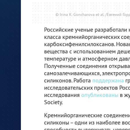
© Irina K. Goncharova et al. /Евгений Г
Российские ученые разработали 
класса кремнийорганических сое
карбоксифенилсилоксанов. Новая
вещества с использованием деше
температуре и атмосферном давл
Полученные соединения открыва
самозалечивающихся, электропро
силиконов. Работа
поддержана
гр
исследовательских проектов Росс
исследования
опубликованы
в жу
Society.
Кремнийорганические соединения
силиконы – одни из наиболее в
способности выдерживать невер