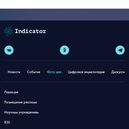
Новости
События
Фото дня
Цифровая энциклопедия
Дискуссион
Редакция
Размещение рекламы
Научным учреждениям
RSS