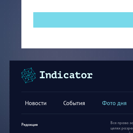
Новости
События
Фото дня
Все права з
Редакция
целях разре