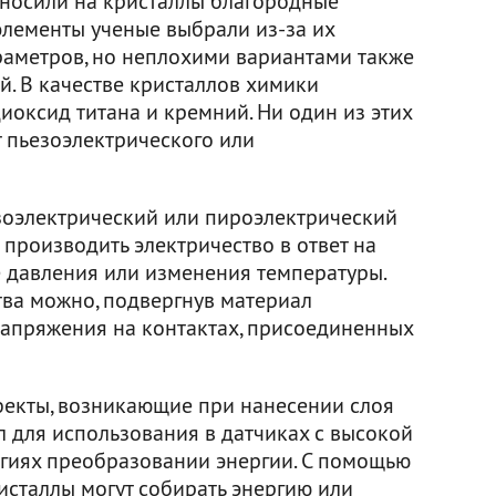
аносили на кристаллы благородные
 элементы ученые выбрали из-за их
аметров, но неплохими вариантами также
ий. В качестве кристаллов химики
диоксид титана и кремний. Ни один из этих
 пьезоэлектрического или
зоэлектрический или пироэлектрический
 производить электричество в ответ на
 давления или изменения температуры.
тва можно, подвергнув материал
апряжения на контактах, присоединенных
екты, возникающие при нанесении слоя
л для использования в датчиках с высокой
огиях преобразовании энергии. С помощью
исталлы могут собирать энергию или