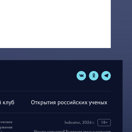
 клуб
Открытия российских ученых
рческих
Indicator, 2026 г.
18+
ружения
Нашли опечатку? Выделите текст и нажмите