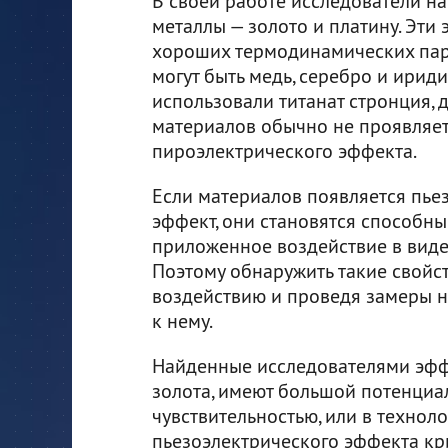
В своей работе исследователи н
металлы — золото и платину. Эти
хороших термодинамических пар
могут быть медь, серебро и ирид
использовали титанат стронция, 
материалов обычно не проявляет
пироэлектрического эффекта.
Если материалов появляется пье
эффект, они становятся способны
приложенное воздействие в виде
Поэтому обнаружить такие свойс
воздействию и проведя замеры н
к нему.
Найденные исследователями эфф
золота, имеют большой потенциа
чувствительностью, или в технол
пьезоэлектрического эффекта кр