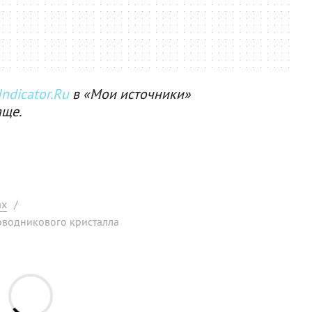
ndicator.Ru
в «Мои источники»
аще.
ах
/
оводникового кристалла