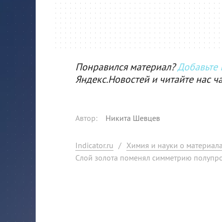
Понравился материал?
Добавьте I
Яндекс.Новостей и читайте нас ч
Автор
:
Никита Шевцев
Indicator.ru
/
Химия и науки о материал
Слой золота поменял симметрию полупр