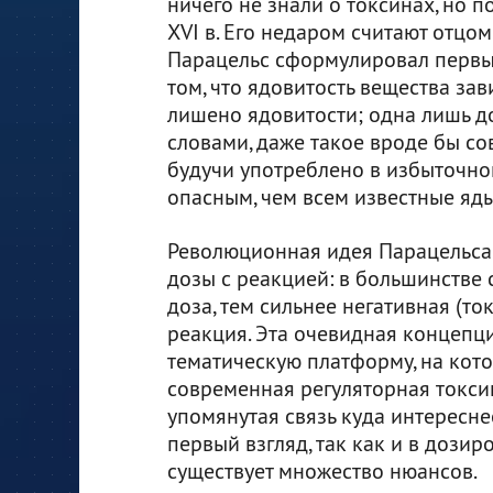
ничего не знали о токсинах, но п
XVI в. Его недаром считают отцо
Парацельс сформулировал первый
том, что ядовитость вещества зав
лишено ядовитости; одна лишь д
словами, даже такое вроде бы со
будучи употреблено в избыточном
опасным, чем всем известные яд
Революционная идея Парацельса 
дозы с реакцией: в большинстве
доза, тем сильнее негативная (то
реакция. Эта очевидная концепц
тематическую платформу, на кот
современная регуляторная токсик
упомянутая связь куда интересне
первый взгляд, так как и в дозиро
существует множество нюансов.