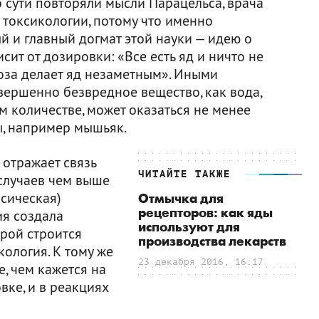
о сути повторяли мысли Парацельса, врача
м токсикологии, потому что именно
 и главный догмат этой науки — идею о
исит от дозировки: «Все есть яд и ничто не
оза делает яд незаметным». Иными
вершенно безвредное вещество, как вода,
 количестве, может оказаться не менее
ы, например мышьяк.
отражает связь
ЧИТАЙТЕ ТАКЖЕ
 случаев чем выше
ксическая)
Отмычка для
рецепторов: как яды
ия создала
используют для
орой строится
производства лекарств
ология. К тому же
23 декабря 2016, 16:17
е, чем кажется на
вке, и в реакциях