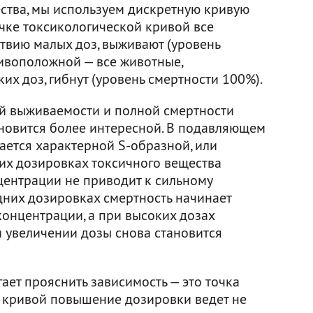
ства, мы используем дискретную кривую
очке токсикологической кривой все
твию малых доз, выживают (уровень
тивоположной — все животные,
х доз, гибнут (уровень смертности 100%).
й выживаемости и полной смертности
ановится более интересной. В подавляющем
ается характерной S-образной, или
ких дозировках токсичного вещества
ентрации не приводит к сильному
дних дозировках смертность начинает
концентрации, а при высоких дозах
и увеличении дозы снова становится
ет прояснить зависимость — это точка
и кривой повышение дозировки ведет не