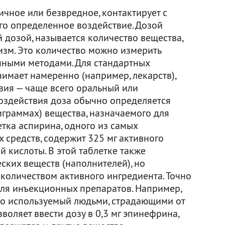
ичное или безвредное, контактирует с
го определенное воздействие. Дозой
 дозой, называется количество вещества,
изм. Это количество можно измерить
ными методами. Для стандартных
имает намеренно (например, лекарств),
вия — чаще всего оральный или
воздействия доза обычно определяется
играммах) вещества, назначаемого для
тка аспирина, одного из самых
 средств, содержит 325 мг активного
 кислоты. В этой таблетке также
ских веществ (наполнителей), но
количеством активного ингредиента. Точно
для инъекционных препаратов. Например,
о используемый людьми, страдающими от
воляет ввести дозу в 0,3 мг эпинефрина,