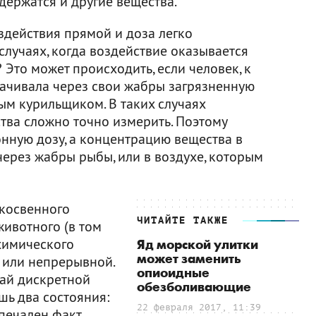
одержатся и другие вещества.
здействия прямой и доза легко
 случаях, когда воздействие оказывается
то может происходить, если человек, к
качивала через свои жабры загрязненную
ным курильщиком. В таких случаях
тва сложно точно измерить. Поэтому
нную дозу, а концентрацию вещества в
 через жабры рыбы, или в воздухе, которым
 косвенного
ЧИТАЙТЕ ТАКЖЕ
животного (в том
химического
Яд морской улитки
может заменить
 или непрерывной.
опиоидные
чай дискретной
обезболивающие
шь два состояния:
22 февраля 2017, 11:39
 печален факт