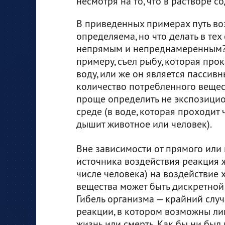
несмотря на то, что в растворе с
В приведенных примерах путь во
определяема, но что делать в тех
непрямым и непреднамеренным? Э
примеру, съел рыбу, которая про
воду, или же он является пассив
количество потребленного вещес
проще определить не экспозицио
среде (в воде, которая проходит
дышит животное или человек).
Вне зависимости от прямого или
источника воздействия реакция 
числе человека) на воздействие 
вещества может быть дискретной
Гибель организма — крайний слу
реакции, в котором возможны ли
жизнь или смерть. Как бы ни был