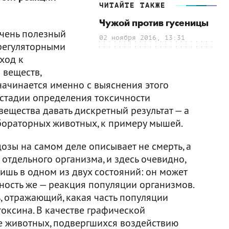
ЧИТАЙТЕ ТАКЖЕ
Чужой против гусеницы
очень полезный
02 ноября 2016, 13:31
 регуляторными
ход к
 веществ,
начинается именно с выяснения этого
стадии определения токсичности
ещества давать дискретный результат — а
бораторных животных, к примеру мышей.
озы на самом деле описывает не смерть, а
 отдельного организма, и здесь очевидно,
ишь в одном из двух состояний: он может
тность же — реакция популяции организмов.
, отражающий, какая часть популяции
токсина. В качестве графической
е животных, подвергшихся воздействию