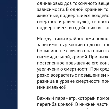
одинаковых доз токсичного веще
зависимости. В одной крайней т
животные, подвергшиеся воздейс
смертности равен нулю), а в про
подвергшиеся воздействию высоки
Между этими крайностями полно
зависимость реакции от дозы ст
большинстве случаев она описыв
сигмоидальной, кривой. При низ
постепенное повышение его конц
увеличению смертности. При сре
резко возрастать с повышением 
разница в уровне смертности пр
минимальной.
Важный параметр, который помога
перегиба кривой. В нижней част