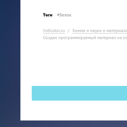
#
Белок
Теги
Indicator.ru
/
Химия и науки о материал
Создан программируемый материал на о