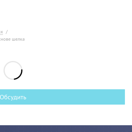
ах
/
снове шелка
Обсудить