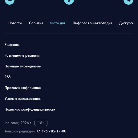
Новости
События
Фото дня
Цифровая энциклопедия
Дискуссион
Редакция
Размещение рекламы
Научным учреждениям
RSS
Правовая информация
Условия использования
Политика конфиденциальности
Indicator, 2026 г.
18+
Телефон редакции:
+7 495 785-17-00