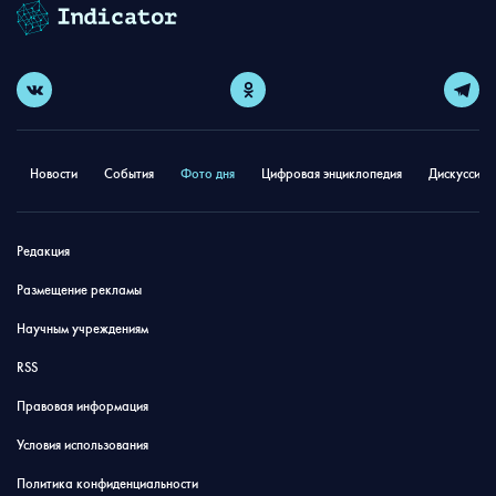
Новости
События
Фото дня
Цифровая энциклопедия
Дискуссион
Редакция
Размещение рекламы
Научным учреждениям
RSS
Правовая информация
Условия использования
Политика конфиденциальности