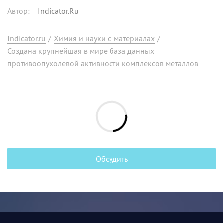
Автор
:
Indicator.Ru
Indicator.ru
/
Химия и науки о материалах
/
Создана крупнейшая в мире база данных
противоопухолевой активности комплексов металлов
Обсудить