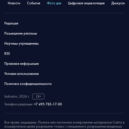
Новости
События
Фото дня
Цифровая энциклопедия
Дискуссион
Редакция
Размещение рекламы
Научным учреждениям
RSS
Правовая информация
Условия использования
Политика конфиденциальности
Indicator, 2026 г.
18+
Телефон редакции:
+7 495 785-17-00
Все права защищены. Полное или частичное копирование материалов Сайта в
коммерческих целях разрешено только с письменного разрешения владельца