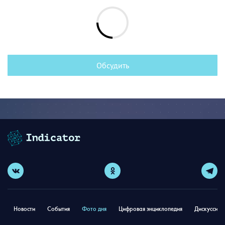
Обсудить
Новости
События
Фото дня
Цифровая энциклопедия
Дискуссион