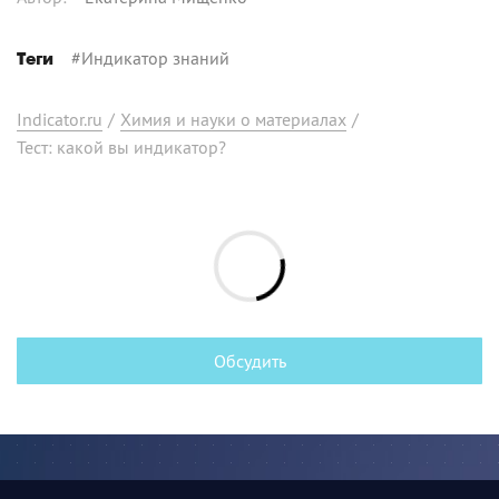
#
Индикатор знаний
Теги
Indicator.ru
/
Химия и науки о материалах
/
Тест: какой вы индикатор?
Обсудить