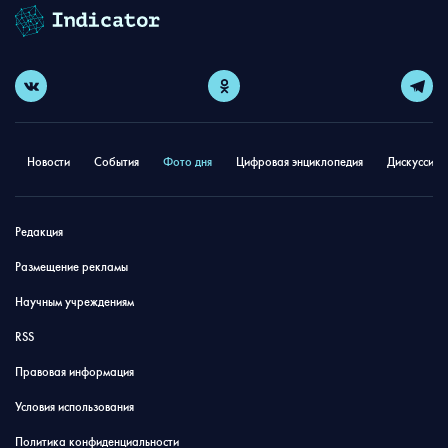
Новости
События
Фото дня
Цифровая энциклопедия
Дискуссион
Редакция
Размещение рекламы
Научным учреждениям
RSS
Правовая информация
Условия использования
Политика конфиденциальности