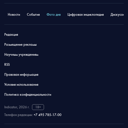
Новости
События
Фото дня
Цифровая энциклопедия
Дискуссион
Редакция
Размещение рекламы
Научным учреждениям
RSS
Правовая информация
Условия использования
Политика конфиденциальности
Indicator, 2026 г.
18+
Телефон редакции:
+7 495 785-17-00