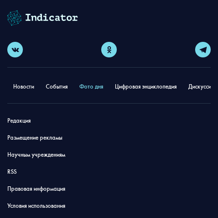
Новости
События
Фото дня
Цифровая энциклопедия
Дискуссион
Редакция
Размещение рекламы
Научным учреждениям
RSS
Правовая информация
Условия использования