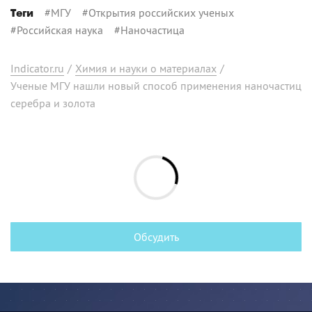
#
МГУ
#
Открытия российских ученых
Теги
#
Российская наука
#
Наночастица
Indicator.ru
/
Химия и науки о материалах
/
Ученые МГУ нашли новый способ применения наночастиц
серебра и золота
Обсудить