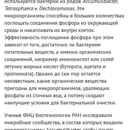
используются бактерии из родов
Accumulibacter
,
Tetrasphaera
и
Dechloromonas
. Эти
микроорганизмы способны в больших количествах
поглощать соединения фосфора из окружающей
среды и накапливать их внутри клеток.
Эффективность поглощения фосфора при этом
зависит от того, достаточно ли бактериям
питательных веществ, а именно органических
соединений, например аминокислот или солей
летучих жирных кислот (бутирата, ацетата и
пропионата). Однако до сих пор остается
неизвестным, какие органические вещества
пригодны для микроорганизмов, удаляющих
фосфаты из сточных вод, а потому создают
наилучшие условия для бактериальной очистки.
Ученые ФИЦ Биотехнологии РАН исследовали
микробные сообщества, в состав которых входили
микроорганизмы Accumulibacter, чтобы понять,