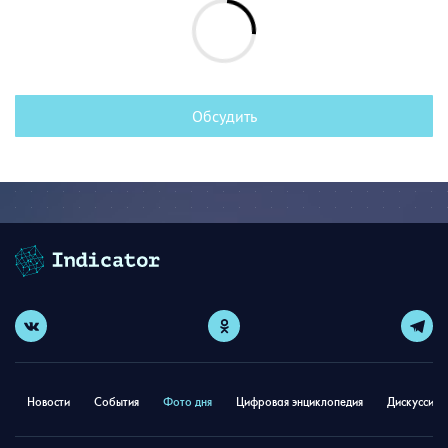
Обсудить
Новости
События
Фото дня
Цифровая энциклопедия
Дискуссион