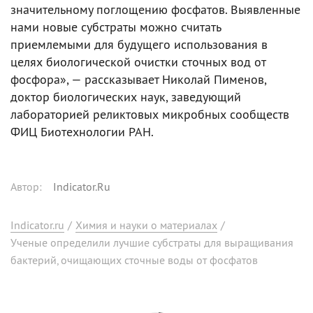
значительному поглощению фосфатов. Выявленные
нами новые субстраты можно считать
приемлемыми для будущего использования в
целях биологической очистки сточных вод от
фосфора», — рассказывает Николай Пименов,
доктор биологических наук, заведующий
лабораторией реликтовых микробных сообществ
ФИЦ Биотехнологии РАН.
Автор
:
Indicator.Ru
Indicator.ru
/
Химия и науки о материалах
/
Ученые определили лучшие субстраты для выращивания
бактерий, очищающих сточные воды от фосфатов