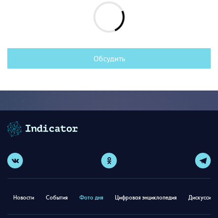
Обсудить
Новости
События
Фото дня
Цифровая энциклопедия
Дискуссион