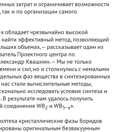
енных затрат и ограничивает возможности
 так и по организации самого
x обладает чрезвычайно высокой
ь найти эффективный метод, позволяющий
ольших объемах, — рассказывает один из
ватель Проектного центра по
Александр Квашнин. — Мы не только
ремени и сил, но и столкнулись с немалыми
дельных фаз вещества в синтезированных
 нас стали вычислительные методы,
сконально исследовать условия синтеза и
 В результате нам удалось получить
й соединения WB
и WB
».
2
5−x
колтеха кристаллические фазы боридов
зированы оригинальным безвакуумным