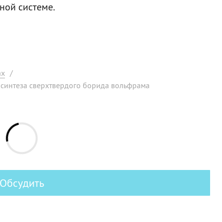
ной системе.
ах
/
синтеза сверхтвердого борида вольфрама
Обсудить