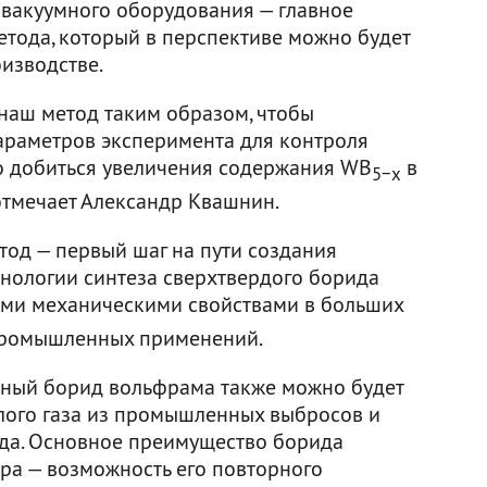
вакуумного оборудования — главное
тода, который в перспективе можно будет
изводстве.
наш метод таким образом, чтобы
араметров эксперимента для контроля
ло добиться увеличения содержания WB
в
5−x
отмечает Александр Квашнин.
од — первый шаг на пути создания
нологии синтеза сверхтвердого борида
ми механическими свойствами в больших
промышленных применений.
нный борид вольфрама также можно будет
слого газа из промышленных выбросов и
ода. Основное преимущество борида
ра — возможность его повторного