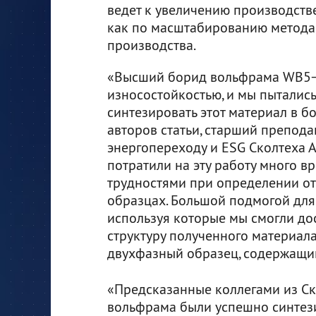
ведет к увеличению производств
как по масштабированию метода,
производства.
«Высший борид вольфрама WB5−
износостойкостью, и мы пыталис
синтезировать этот материал в б
авторов статьи, старший препода
энергопереходу и ESG Сколтеха 
потратили на эту работу много в
трудностями при определении от
образцах. Большой подмогой для
используя которые мы смогли до
структуру полученного материала.
двухфазный образец, содержащи
«Предсказанные коллегами из С
вольфрама были успешно синте