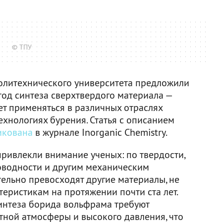
© ТПУ
политехнического университета предложили
од синтеза сверхтвердого материала —
т применяться в различных отраслях
ехнологиях бурения. Статья с описанием
икована
в журнале Inorganic Chemistry.
ривлекли внимание ученых: по твердости,
оводности и другим механическим
ельно превосходят другие материалы, не
еристикам на протяжении почти ста лет.
интеза борида вольфрама требуют
тной атмосферы и высокого давления, что