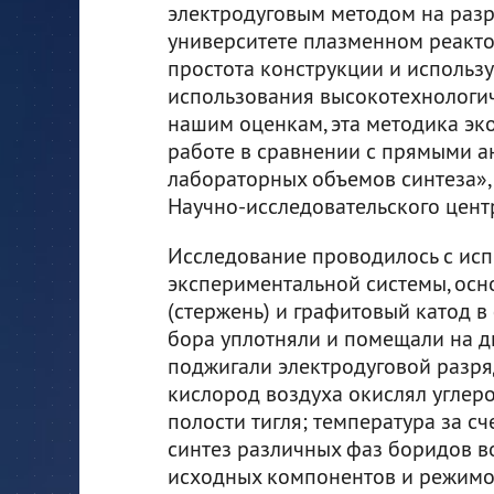
электродуговым методом на раз
университете плазменном реакто
простота конструкции и использ
использования высокотехнологич
нашим оценкам, эта методика эк
работе в сравнении с прямыми а
лабораторных объемов синтеза», 
Научно-исследовательского центр
Исследование проводилось с ис
экспериментальной системы, осн
(стержень) и графитовый катод в
бора уплотняли и помещали на д
поджигали электродуговой разря
кислород воздуха окислял углеро
полости тигля; температура за с
синтез различных фаз боридов в
исходных компонентов и режимов