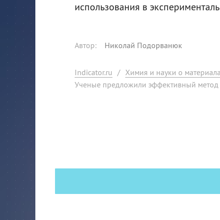
использования в эксперименталь
Автор
:
Николай Подорванюк
Indicator.ru
/
Химия и науки о материал
Ученые предложили эффективный метод 