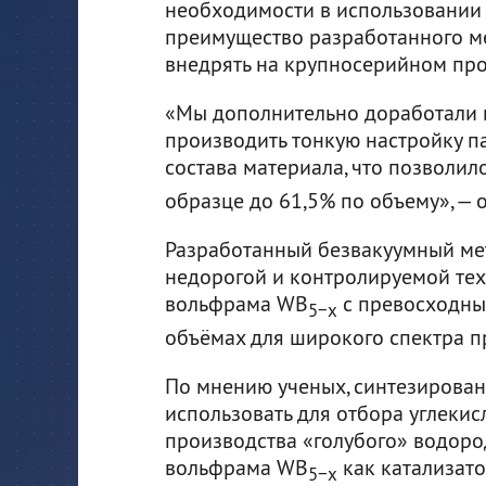
необходимости в использовании 
преимущество разработанного ме
внедрять на крупносерийном про
«Мы дополнительно доработали 
производить тонкую настройку п
состава материала, что позволи
образце до 61,5% по объему», — 
Разработанный безвакуумный мет
недорогой и контролируемой тех
вольфрама WB
с превосходны
5−x
объёмах для широкого спектра 
По мнению ученых, синтезирова
использовать для отбора углеки
производства «голубого» водор
вольфрама WB
как катализато
5−x