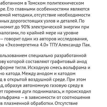
работанном в Томском политехническом
ре. Его главными особенностями являются
уемой методики, отсутствие необходимости
ных дорогостоящих узлов и деталей. По
ономит до 90% электрической энергии при
налогами, по крайней мере на уровне
— говорит один из авторов исследования,
а «Экоэнергетика 4.0» ТПУ Александр Пак.
пользованием специально разработанной
ову которой составляют графитовый анод
 форме тигля. Исходную смесь вольфрама и
но катода. Между анодом и катодом
д в открытой воздушной среде. При этом
д, образуя автономную газовую среду в
чет горения дуги поднималась, и происходил
ольфрама — в зависимости от соотношения
 плазменной обработки. Отсутствие