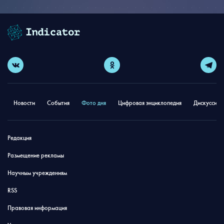
Новости
События
Фото дня
Цифровая энциклопедия
Дискуссион
Редакция
Размещение рекламы
Научным учреждениям
RSS
Правовая информация