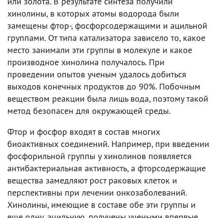
или золота. В результате синтеза получили
хинолины, в которых атомы водорода были
замещены фтор-, фосфорсодержащими и ацильной
группами. От типа катализатора зависело то, какое
место занимали эти группы в молекуле и какое
производное хинолина получалось. При
проведении опытов ученым удалось добиться
выходов конечных продуктов до 90%. Побочным
веществом реакции была лишь вода, поэтому такой
метод безопасен для окружающей среды.
Фтор и фосфор входят в состав многих
биоактивных соединений. Например, при введении
фосфорильной группы у хинолинов появляется
антибактериальная активность, а фторсодержащие
вещества замедляют рост раковых клеток и
перспективны при лечении онкозаболеваний.
Хинолины, имеющие в составе обе эти группы и
еще одну, ацильную, получены учеными впервые.